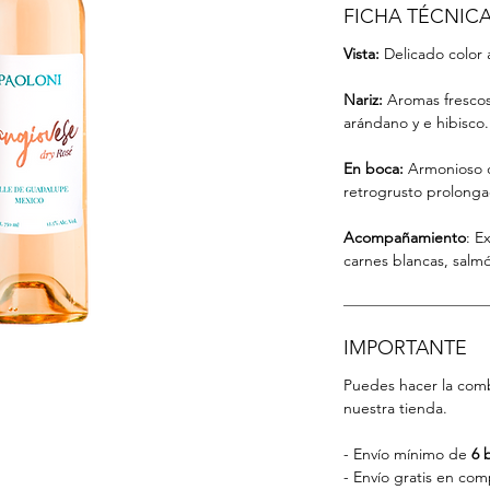
FICHA TÉCNICA
Vista:
Delicado color 
Nariz:
Aromas frescos
arándano y e hibisco.
En boca:
Armonioso c
retrogrusto prolonga
Acompañamiento
: E
carnes blancas, salmó
IMPORTANTE
Puedes hacer la comb
nuestra tienda.
- Envío mínimo de
6 
- Envío gratis en co