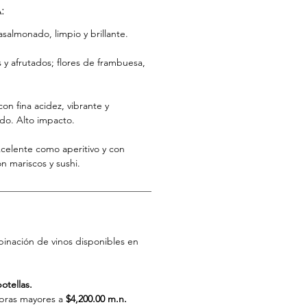
:
asalmonado, limpio y brillante.
 y afrutados; flores de frambuesa,
on fina acidez, vibrante y
do. Alto impacto.
xcelente como aperitivo y con
n mariscos y sushi.
inación de vinos disponibles en
botellas.
mpras mayores a
$4,200.00 m.n.