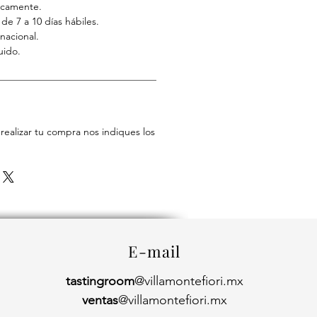
nicamente.
e 7 a 10 días hábiles.
nacional.
uido.
realizar tu compra nos indiques los
E-mail
tastingroom
@villamontefiori.mx
ventas
@villamontefiori.mx